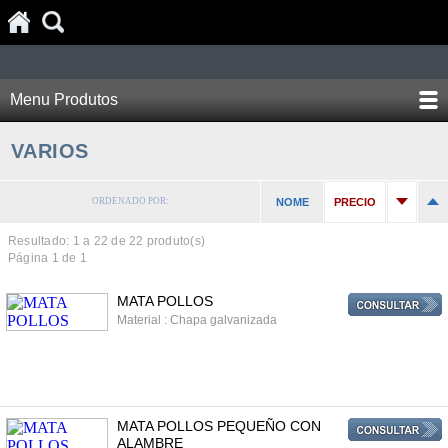
Menu Produtos
VARIOS
ORDENADO POR:
NOME
PRECIO
Resultado: 1 a
22
de 22 produto(s)
Página 1 de 1
MATA POLLOS
Material : Chapa galvanizada
MATA POLLOS PEQUEÑO CON
ALAMBRE