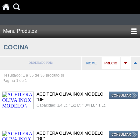
Menu Produtos
COCINA
ORDENADO POR:
NOME
PRECIO
Resultado: 1 a
36
de 36 produto(s)
Página 1 de 1
ACEITERA OLIVA INOX MODELO
"BF"
Capacidad: 1/4 Lt. * 1/2 Lt. * 3/4 Lt. * 1 Lt.
ACEITERA OLIVA INOX MODELO
"BL"