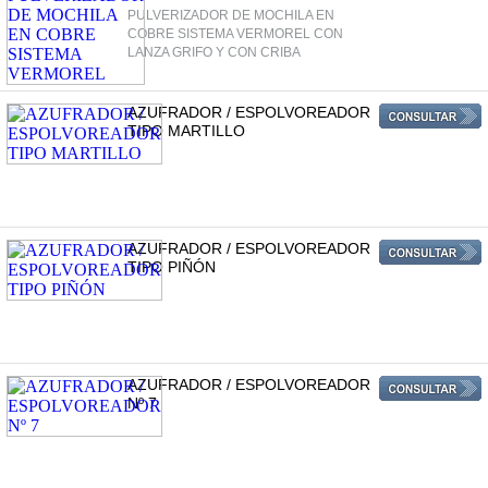
PULVERIZADOR DE MOCHILA EN
COBRE SISTEMA VERMOREL CON
LANZA GRIFO Y CON CRIBA
AZUFRADOR / ESPOLVOREADOR
TIPO MARTILLO
AZUFRADOR / ESPOLVOREADOR
TIPO PIÑÓN
AZUFRADOR / ESPOLVOREADOR
Nº 7