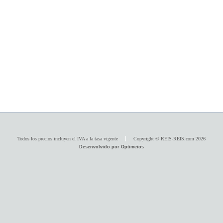
Todos los precios incluyen el IVA a la tasa vigente
Copyright © REIS-REIS.com 2026
Desenvolvido por Optimeios