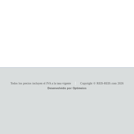
Todos los precios incluyen el IVA a la tasa vigente
Copyright © REIS-REIS.com 2026
Desenvolvido por Optimeios