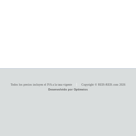
Todos los precios incluyen el IVA a la tasa vigente
Copyright © REIS-REIS.com 2026
Desenvolvido por Optimeios