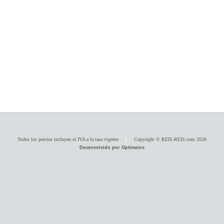
Todos los precios incluyen el IVA a la tasa vigente
Copyright © REIS-REIS.com 2026
Desenvolvido por Optimeios