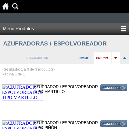
Menu Produtos
AZUFRADORAS / ESPOLVOREADOR
ORDENADO POR:
NOME
PRECIO
Resultado: 1 a
3
de 3 produto(s)
Página 1 de 1
AZUFRADOR / ESPOLVOREADOR
TIPO MARTILLO
AZUFRADOR / ESPOLVOREADOR
TIPO PIÑÓN