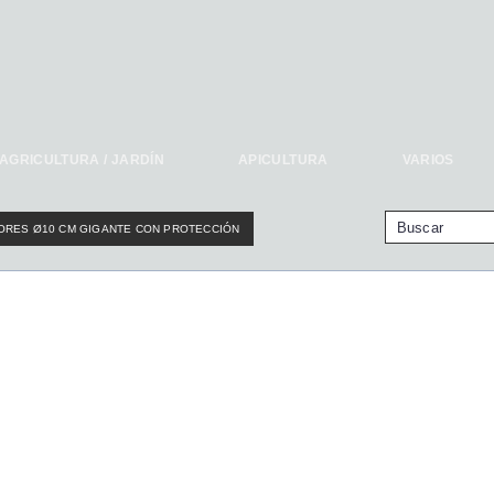
AGRICULTURA / JARDÍN
APICULTURA
VARIOS
RES Ø10 CM GIGANTE CON PROTECCIÓN