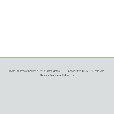
Todos los precios incluyen el IVA a la tasa vigente
Copyright © REIS-REIS.com 2026
Desenvolvido por Optimeios