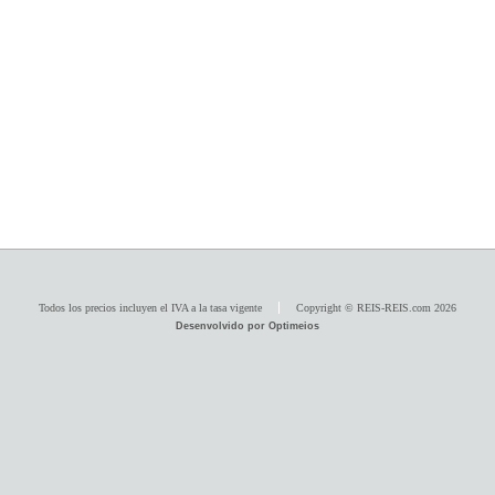
Todos los precios incluyen el IVA a la tasa vigente
Copyright © REIS-REIS.com 2026
Desenvolvido por Optimeios